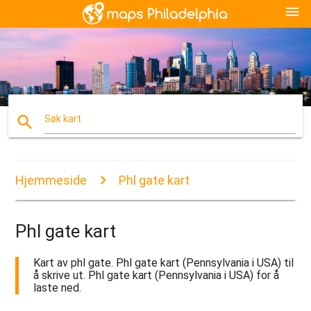
menu
search
Søk kart
Hjemmeside
Phl gate kart
Phl gate kart
Kart av phl gate. Phl gate kart (Pennsylvania i USA) til
å skrive ut. Phl gate kart (Pennsylvania i USA) for å
laste ned.