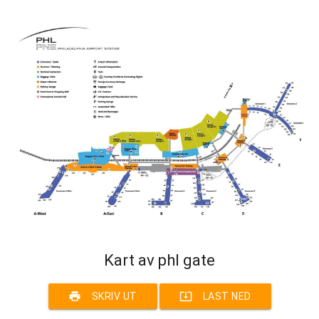
Kart av phl gate
print
system_update_alt
SKRIV UT
LAST NED