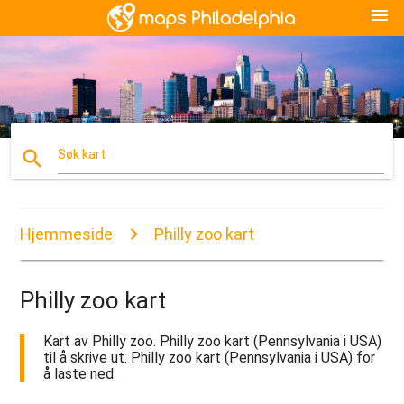
menu
search
Søk kart
Hjemmeside
Philly zoo kart
Philly zoo kart
Kart av Philly zoo. Philly zoo kart (Pennsylvania i USA)
til å skrive ut. Philly zoo kart (Pennsylvania i USA) for
å laste ned.