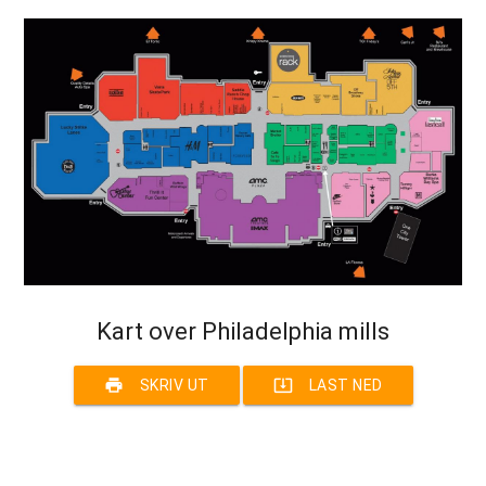
Kart over Philadelphia mills
print
system_update_alt
SKRIV UT
LAST NED