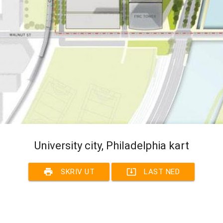
University city, Philadelphia kart
print
system_update_alt
SKRIV UT
LAST NED