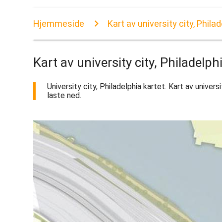
Hjemmeside
Kart av university city, Phila
Kart av university city, Philadelph
University city, Philadelphia kartet. Kart av universi
laste ned.